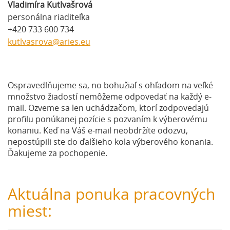
Vladimíra Kutlvašrová
personálna riaditeľka
+420 733 600 734
kutlvasrova@aries.eu
Ospravedlňujeme sa, no bohužiaľ s ohľadom na veľké
množstvo žiadostí nemôžeme odpovedať na každý e-
mail. Ozveme sa len uchádzačom, ktorí zodpovedajú
profilu ponúkanej pozície s pozvaním k výberovému
konaniu. Keď na Váš e-mail neobdržíte odozvu,
nepostúpili ste do ďalšieho kola výberového konania.
Ďakujeme za pochopenie.
Aktuálna ponuka pracovných
miest: