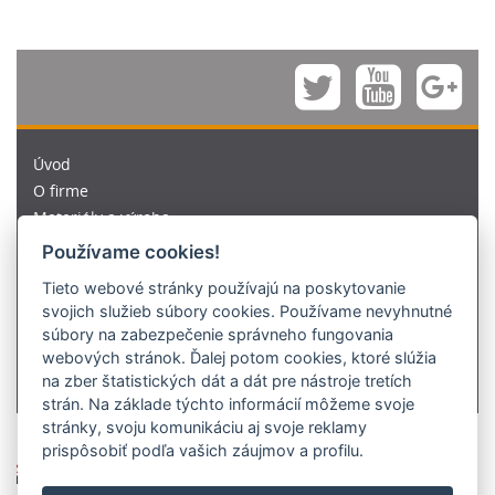
Úvod
O firme
Materiály a výroba
Výskum a vývoj
Používame cookies!
Kvalita a certifikácia
Tieto webové stránky používajú na poskytovanie
Tím Aries
svojich služieb súbory cookies. Používame nevyhnutné
Médiá
súbory na zabezpečenie správneho fungovania
Kariéra
webových stránok. Ďalej potom cookies, ktoré slúžia
Kontakty
na zber štatistických dát a dát pre nástroje tretích
strán. Na základe týchto informácií môžeme svoje
stránky, svoju komunikáciu aj svoje reklamy
prispôsobiť podľa vašich záujmov a profilu.
© 1991-2026 ARIES SLOVAKIA s.r.o.