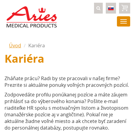
Togg
navi
Úvod
Kariéra
Kariéra
Zháňate prácu? Radi by ste pracovali v našej firme?
Prezrite si aktuálne ponuky voľných pracovných pozícií.
Zodpovedáte profilu ponúkanej pozície a máte záujem
prihlásiť sa do výberového konania? Pošlite e-mail
riaditeľke HR spolu s motivačným listom a životopisom
(manažérske pozície aj v angličtine). Pokiaľ nie je
aktuálne žiadne voľné miesto a ak chcete byť zaradení
do personálnej databázy, postupujte rovnako.